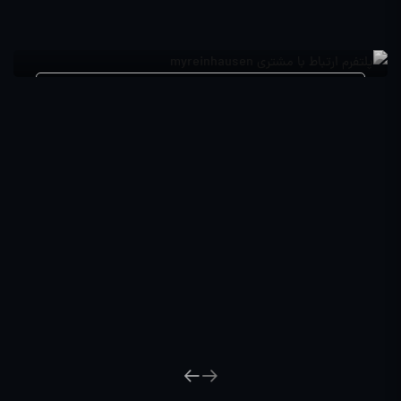
پلتفرم ارتباط با مشتری myReinhausen ، یک
دستیار آنلاین در مدیریت ترانسفورماتورها